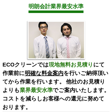
明朗会計業界最安水準
ECOクリーンでは
現地無料お見積り
にて
作業前に
明確な料金案内
を行いご納得頂い
てから作業を行います。 他社のお見積り
よりも
業界最安水準
でご案内いたします。
コストを減らしお客様への還元に努めて
おります。