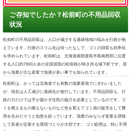
ご存知でしたか？松前町の不用品回収
状況
松前町の不用品回収は、人口が減少する過疎地域の悩みを行政が抱
えています。行政のスリム化は待ったなしで、ゴミの回収も効率化
を求められています。松前町は、北海道南部渡島半島南西部に位置
する人口約7800人余の全国屈指の松前桜が咲き誇る城下町です。昔
から漁業が主な産業で漁港が多い事でも知られています。
松前町は、かっては北海道でも有数の漁業基地でにぎわいました
が、現在は人工減少に過疎化が進行しています。不用品回収も、行
政の力だけでは手が届かず住民の協力を必要としているのです。ゴ
ミを燃えるもの燃えないものなど色を変えてゴミ袋の販売をして費
用を生みだそうと知恵を絞っています。漁業のみならず産業を誘致
して若者が定着する環境づくりが大切です。 ゴミ処理は、特に不用