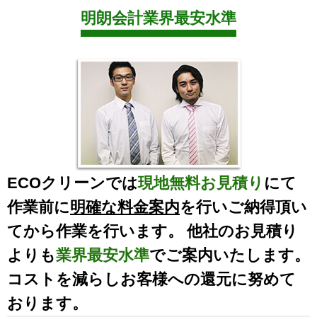
明朗会計業界最安水準
ECOクリーンでは
現地無料お見積り
にて
作業前に
明確な料金案内
を行いご納得頂い
てから作業を行います。 他社のお見積り
よりも
業界最安水準
でご案内いたします。
コストを減らしお客様への還元に努めて
おります。