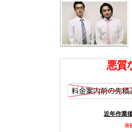
悪質
近年作業
※