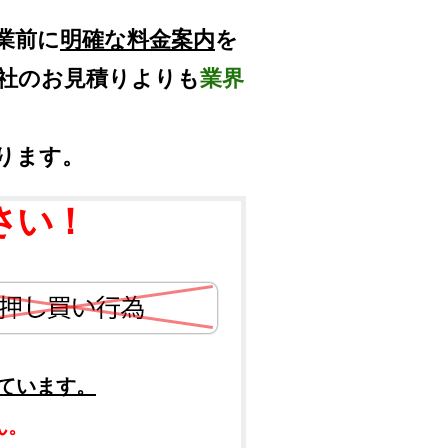
業前に
明確な料金案内
を
他社のお見積りよりも
業界
ります。
さい！
ています。
ん。