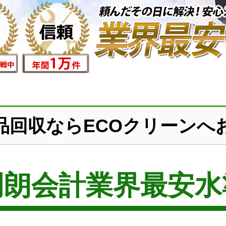
品回収ならECOクリーンへ
明朗会計業界最安水