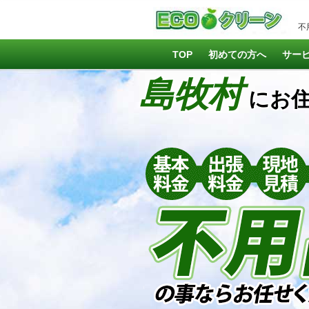
不
TOP
初めての方へ
サー
島牧村
にお住