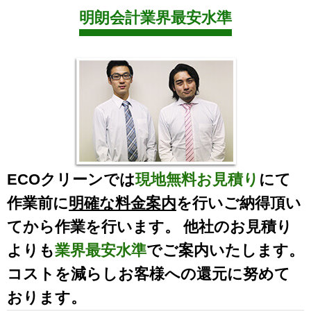
明朗会計業界最安水準
ECOクリーンでは
現地無料お見積り
にて
作業前に
明確な料金案内
を行いご納得頂い
てから作業を行います。 他社のお見積り
よりも
業界最安水準
でご案内いたします。
コストを減らしお客様への還元に努めて
おります。