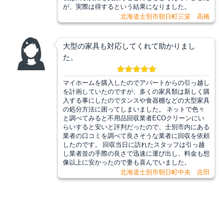
が、実際は得するという結果になりました。
北海道士別市朝日町三栄 高橋
大型の家具も対応してくれて助かりまし
た。
マイホームを購入したのでアパートからの引っ越し
を計画していたのですが、多くの家具類は新しく購
入する事にしたのでタンスや食器棚などの大型家具
の処分方法に困ってしまいました。 ネットで色々
と調べてみると不用品回収業者ECOクリーンにい
らいすると安いと評判だったので、士別市内にある
業者の口コミを調べて良さそうな業者に回収を依頼
したのです。 回収当日に訪れたスタッフは引っ越
し業者並の手際の良さで迅速に運び出し、料金も想
像以上に安かったので妻も喜んでいました。
北海道士別市朝日町中央 吉田