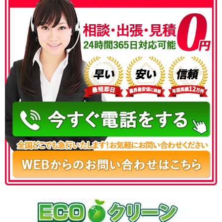
050-3186-4780