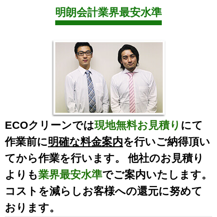
明朗会計業界最安水準
ECOクリーンでは
現地無料お見積り
にて
作業前に
明確な料金案内
を行いご納得頂い
てから作業を行います。 他社のお見積り
よりも
業界最安水準
でご案内いたします。
コストを減らしお客様への還元に努めて
おります。