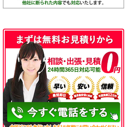
050-3186-4780