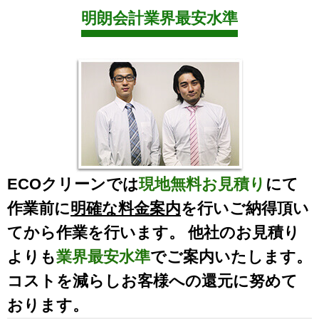
明朗会計業界最安水準
ECOクリーンでは
現地無料お見積り
にて
作業前に
明確な料金案内
を行いご納得頂い
てから作業を行います。 他社のお見積り
よりも
業界最安水準
でご案内いたします。
コストを減らしお客様への還元に努めて
おります。