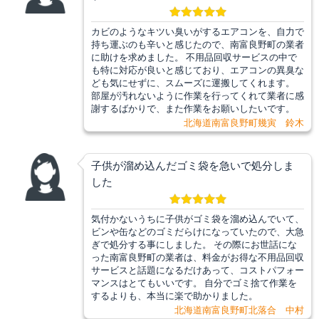
カビのようなキツい臭いがするエアコンを、自力で
持ち運ぶのも辛いと感じたので、南富良野町の業者
に助けを求めました。 不用品回収サービスの中で
も特に対応が良いと感じており、エアコンの異臭な
ども気にせずに、スムーズに運搬してくれます。
部屋が汚れないように作業を行ってくれて業者に感
謝するばかりで、また作業をお願いしたいです。
北海道南富良野町幾寅 鈴木
子供が溜め込んだゴミ袋を急いで処分しま
した
気付かないうちに子供がゴミ袋を溜め込んでいて、
ビンや缶などのゴミだらけになっていたので、大急
ぎで処分する事にしました。 その際にお世話にな
った南富良野町の業者は、料金がお得な不用品回収
サービスと話題になるだけあって、コストパフォー
マンスはとてもいいです。 自分でゴミ捨て作業を
するよりも、本当に楽で助かりました。
北海道南富良野町北落合 中村