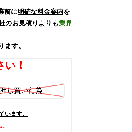
業前に
明確な料金案内
を
他社のお見積りよりも
業界
ります。
さい！
ています。
ん。