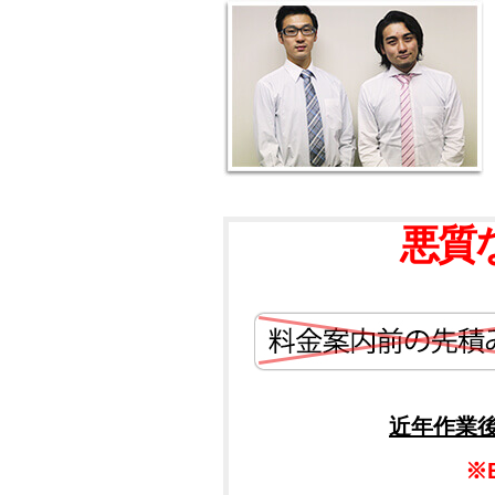
悪質
近年作業
※