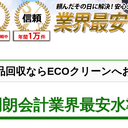
品回収ならECOクリーンへ
明朗会計業界最安水