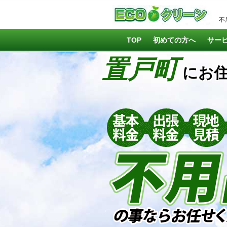
不
TOP
初めての方へ
サー
置戸町
にお住