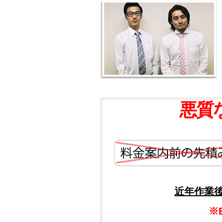
悪質
近年作業
※