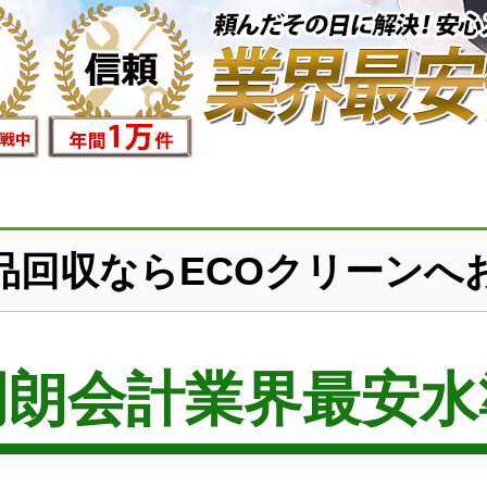
品回収ならECOクリーンへ
明朗会計業界最安水