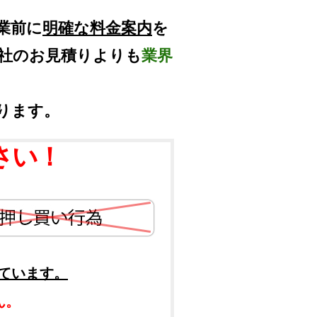
業前に
明確な料金案内
を
他社のお見積りよりも
業界
ります。
さい！
ています。
ん。