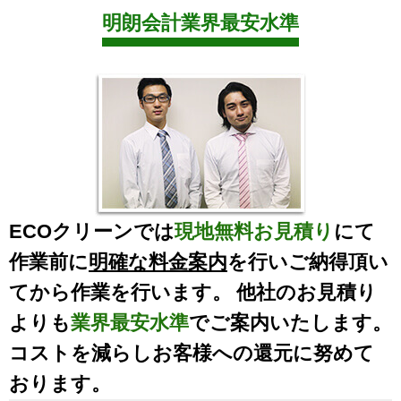
明朗会計業界最安水準
ECOクリーンでは
現地無料お見積り
にて
作業前に
明確な料金案内
を行いご納得頂い
てから作業を行います。 他社のお見積り
よりも
業界最安水準
でご案内いたします。
コストを減らしお客様への還元に努めて
おります。