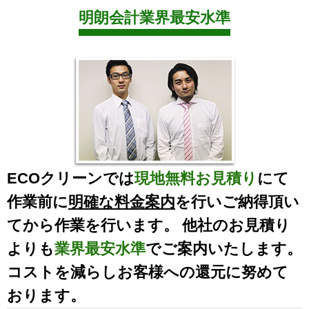
明朗会計業界最安水準
ECOクリーンでは
現地無料お見積り
にて
作業前に
明確な料金案内
を行いご納得頂い
てから作業を行います。 他社のお見積り
よりも
業界最安水準
でご案内いたします。
コストを減らしお客様への還元に努めて
おります。