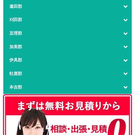
遠田郡
刈田郡
亘理郡
加美郡
伊具郡
牡鹿郡
本吉郡