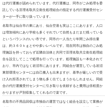
は代行運搬が認められています。代行運搬は、同市がごみ処理を委
託している亘理名取共立衛生処理組合の指定する代行運搬受付セン
ターが一手に取り扱っています。
名取市は仙台市の東にあり、仙台空港も実はここにあります。人口
は増加傾向にあり学校も多くそれでいて自然もまだまだ残っている
というバランスのいい市です。同市の一人当たり年間ごみ排出量
は、約３６０ｋｇとやや多いレベルです。現在同市は独自のごみ処
理施設を持っておらず近隣自治体と共同で亘理名取共立衛生処理組
合を設立してここで処理を行っています。処理施設も一本化されて
おり、市内ではなく岩沼市にあります。同組合が運営している岩沼
東部環境センターには自己搬入も出来ますが、基準が厳しいので受
け入れ拒否されてしまう物も多く出てしまうかもしれません。同組
合の代行運搬受付センターに引き取りを依頼すると費用は倍程度か
かりますが戸別収集してくれるので楽です。
名取市の不用品回収は市独自の運営ではなく組合を設立して業務が