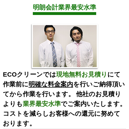
明朗会計業界最安水準
ECOクリーンでは
現地無料お見積り
にて
作業前に
明確な料金案内
を行いご納得頂い
てから作業を行います。 他社のお見積り
よりも
業界最安水準
でご案内いたします。
コストを減らしお客様への還元に努めて
おります。