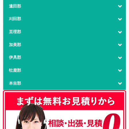
遠田郡
刈田郡
亘理郡
加美郡
伊具郡
牡鹿郡
本吉郡