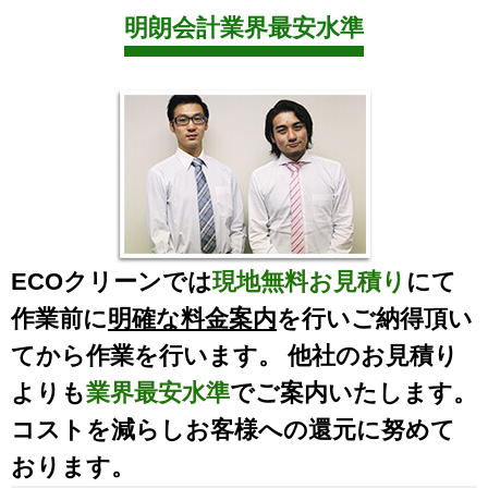
明朗会計業界最安水準
ECOクリーンでは
現地無料お見積り
にて
作業前に
明確な料金案内
を行いご納得頂い
てから作業を行います。 他社のお見積り
よりも
業界最安水準
でご案内いたします。
コストを減らしお客様への還元に努めて
おります。