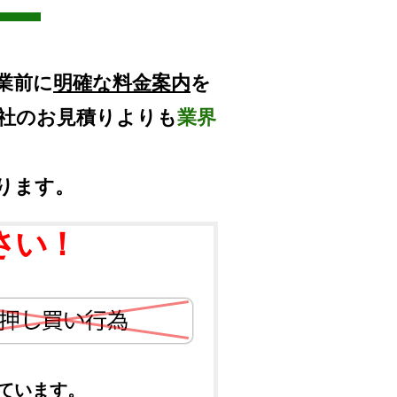
業前に
明確な料金案内
を
他社のお見積りよりも
業界
ります。
さい！
ています。