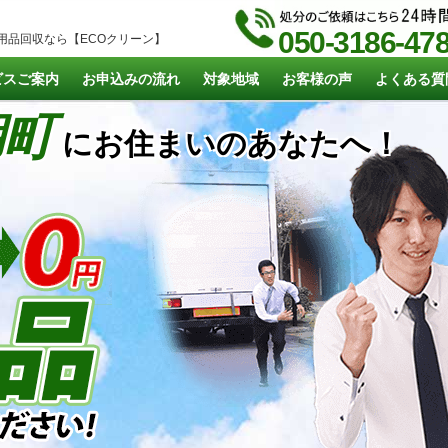
050-3186-47
用品回収なら【ECOクリーン】
ビスご案内
お申込みの流れ
対象地域
お客様の声
よくある質
湖町
にお住まいのあなたへ！