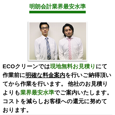
明朗会計業界最安水準
ECOクリーンでは
現地無料お見積り
にて
作業前に
明確な料金案内
を行いご納得頂い
てから作業を行います。 他社のお見積り
よりも
業界最安水準
でご案内いたします。
コストを減らしお客様への還元に努めて
おります。