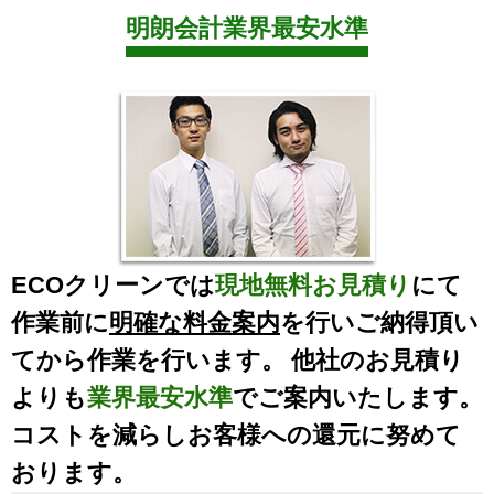
明朗会計業界最安水準
ECOクリーンでは
現地無料お見積り
にて
作業前に
明確な料金案内
を行いご納得頂い
てから作業を行います。 他社のお見積り
よりも
業界最安水準
でご案内いたします。
コストを減らしお客様への還元に努めて
おります。