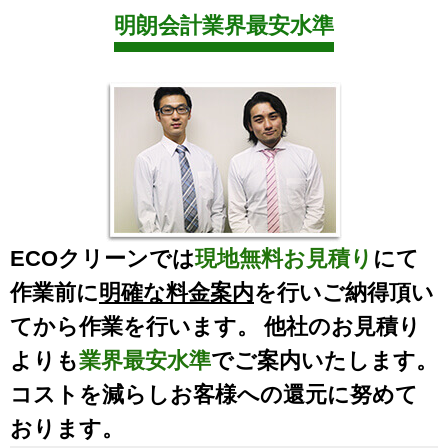
明朗会計業界最安水準
ECOクリーンでは
現地無料お見積り
にて
作業前に
明確な料金案内
を行いご納得頂い
てから作業を行います。 他社のお見積り
よりも
業界最安水準
でご案内いたします。
コストを減らしお客様への還元に努めて
おります。