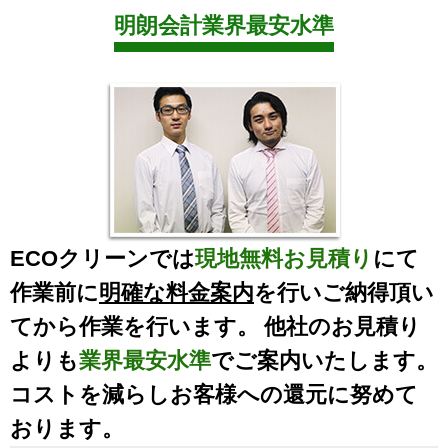
明朗会計業界最安水準
ECOクリーンでは
現地無料お見積り
にて
作業前に
明確な料金案内
を行いご納得頂い
てから作業を行います。 他社のお見積り
よりも
業界最安水準
でご案内いたします。
コストを減らしお客様への還元に努めて
おります。