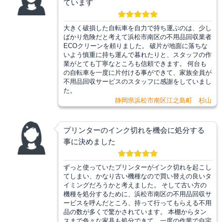
ています
大きく破損した自転車を自力で持ち運ぶのは、少し
ばかり危険だと考えて浜松市南区の不用品回収業者
ECOクリーンを頼りました。 破片が地面に落ちな
いよう慎重に持ち運んで暮れたりと、スタッフの作
業がとても丁寧なところも信頼できます。 何台も
の自転車を一度に片付ける事ができて、家族全員が
不用品回収サービスのスタッフに感謝をしていまし
た。
静岡県浜松市南区江之島町 杉山
プリンターのインク切れを機会に処分する
事に決めました
ずっと使っていたプリンターがインク切れを起こし
てしまい、かなり古い機種なので買い替えの良いタ
イミングだろうかと考えました。 そして古い方の
機種を処分するために、浜松市南区の不用品回収サ
ービスを呼んだところ、持って行ってもらえる不用
品の数が多くで驚かされています。 本棚からタン
スまで色々な家具も処分できて、一度の作業で自宅