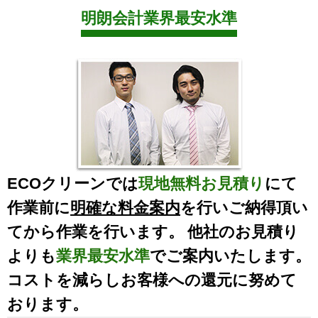
明朗会計業界最安水準
ECOクリーンでは
現地無料お見積り
にて
作業前に
明確な料金案内
を行いご納得頂い
てから作業を行います。 他社のお見積り
よりも
業界最安水準
でご案内いたします。
コストを減らしお客様への還元に努めて
おります。