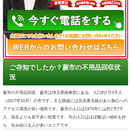
050-3186-4780
ご存知でしたか？蕨市の不用品回収状
況
蕨市の不用品回収、蕨市は埼玉県南東部にある、人口約7万3千人
（2017年10月）の市です。主な路線には京浜東北線があり都心への
アクセス環境が良い場所です。蕨市の人口は1970年には約7万7千
人、現在よりも若干多い程度です、市の人口はほぼ横ばい傾向を持
ち、住み続ける人が多いエリアです。