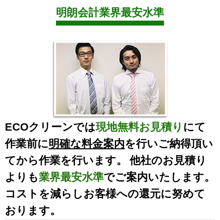
明朗会計業界最安水準
ECOクリーンでは
現地無料お見積り
にて
作業前に
明確な料金案内
を行いご納得頂い
てから作業を行います。 他社のお見積り
よりも
業界最安水準
でご案内いたします。
コストを減らしお客様への還元に努めて
おります。