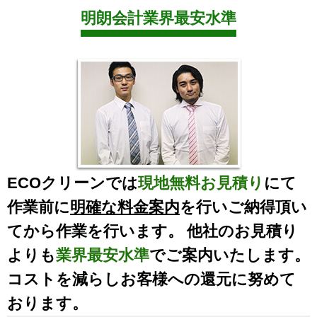
明朗会計業界最安水準
ECOクリーンでは
現地無料お見積り
にて
作業前に
明確な料金案内
を行いご納得頂い
てから作業を行います。 他社のお見積り
よりも
業界最安水準
でご案内いたします。
コストを減らしお客様への還元に努めて
おります。