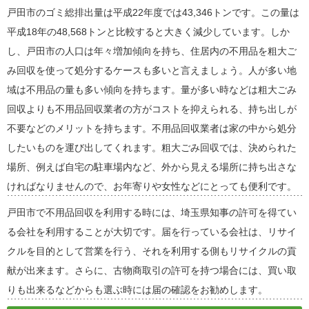
戸田市のゴミ総排出量は平成22年度では43,346トンです。この量は
平成18年の48,568トンと比較すると大きく減少しています。しか
し、戸田市の人口は年々増加傾向を持ち、住居内の不用品を粗大ご
み回収を使って処分するケースも多いと言えましょう。人が多い地
域は不用品の量も多い傾向を持ちます。量が多い時などは粗大ごみ
回収よりも不用品回収業者の方がコストを抑えられる、持ち出しが
不要などのメリットを持ちます。不用品回収業者は家の中から処分
したいものを運び出してくれます。粗大ごみ回収では、決められた
場所、例えば自宅の駐車場内など、外から見える場所に持ち出さな
ければなりませんので、お年寄りや女性などにとっても便利です。
戸田市で不用品回収を利用する時には、埼玉県知事の許可を得てい
る会社を利用することが大切です。届を行っている会社は、リサイ
クルを目的として営業を行う、それを利用する側もリサイクルの貢
献が出来ます。さらに、古物商取引の許可を持つ場合には、買い取
りも出来るなどからも選ぶ時には届の確認をお勧めします。