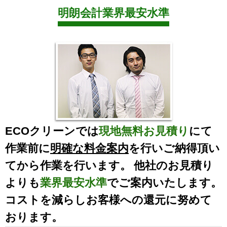
明朗会計業界最安水準
ECOクリーンでは
現地無料お見積り
にて
作業前に
明確な料金案内
を行いご納得頂い
てから作業を行います。 他社のお見積り
よりも
業界最安水準
でご案内いたします。
コストを減らしお客様への還元に努めて
おります。