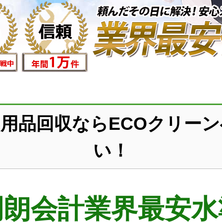
用品回収ならECOクリー
い！
明朗会計業界最安水