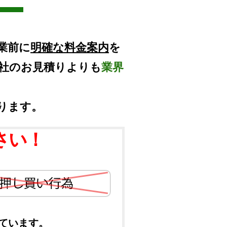
業前に
明確な料金案内
を
他社のお見積りよりも
業界
ります。
さい！
ています。