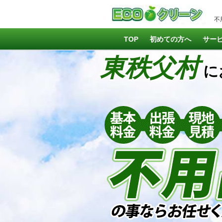
不
TOP
初めての方へ
サー
東秩父村
に