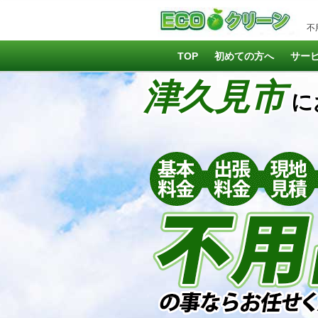
不
TOP
初めての方へ
サー
津久見市
に