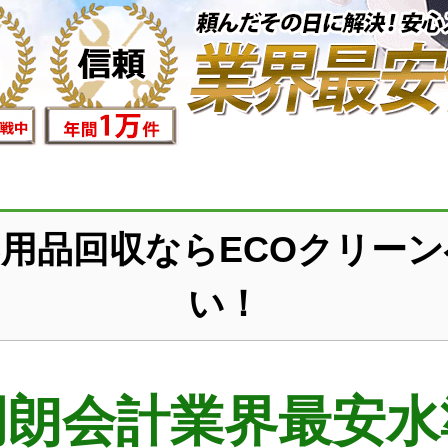
用品回収ならECOクリー
い！
明朗会計業界最安水