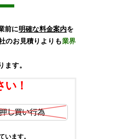
業前に
明確な料金案内
を
他社のお見積りよりも
業界
ります。
さい！
ています。