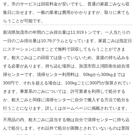
す。市のサービスは回収料金が安いですし、普通の家庭ごみなら収
集日に出せます。一般の業者は費用がかかりますが、取りに来ても
らうことが可能です。
新潟県加茂市の年間のごみ排出量は11,919トンです。一人当たりの
一日のごみ排出量は10,76グラムとなっています。家庭ごみは指定日
にステーションに出すことで無料で回収してもらうことができま
す。粗大ごみはこの回収では扱っていないため、直接の持ち込みを
する必要があります。持ち込む場所は、加茂市田上消防衛生組合清
掃センターです。清掃センター利用料は、50kgから300kgまでは
300円で、それを超える場合は、100kgごとに300円が加算されてい
きます。事業系のごみについては、許可業者を利用して処分する
か、粗大ごみと同様に清掃センターに自分で搬入する方法で処分を
行うことになります。詳しくはホームページに掲載されています。
不用品の内、粗大ごみに該当する物は自分で清掃センターに持ち込
んで処分します。それ以外で処分が困難とされていないものは普段