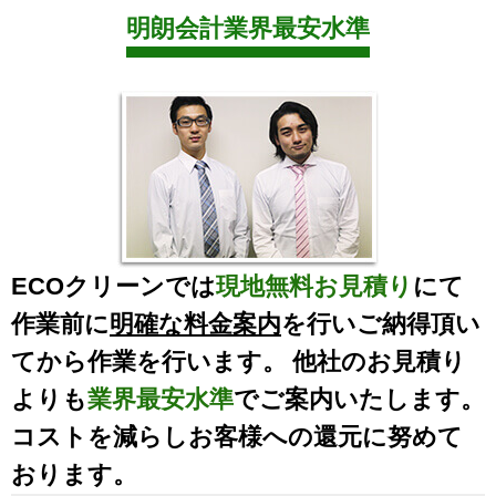
明朗会計業界最安水準
ECOクリーンでは
現地無料お見積り
にて
作業前に
明確な料金案内
を行いご納得頂い
てから作業を行います。 他社のお見積り
よりも
業界最安水準
でご案内いたします。
コストを減らしお客様への還元に努めて
おります。