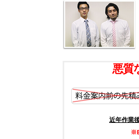
悪質
近年作業
※