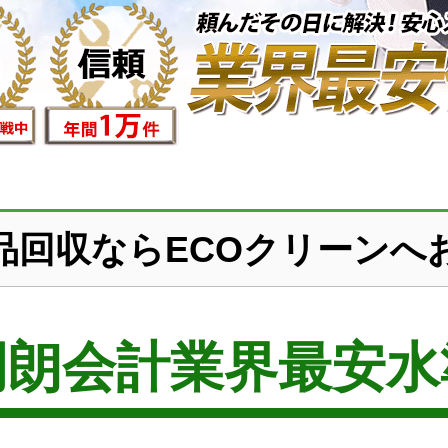
品回収ならECOクリーンへ
明朗会計業界最安水