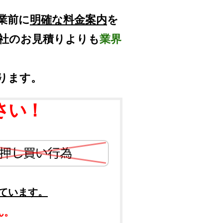
業前に
明確な料金案内
を
他社のお見積りよりも
業界
ります。
さい！
ています。
ん。