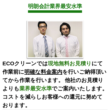
明朗会計業界最安水準
ECOクリーンでは
現地無料お見積り
にて
作業前に
明確な料金案内
を行いご納得頂い
てから作業を行います。 他社のお見積り
よりも
業界最安水準
でご案内いたします。
コストを減らしお客様への還元に努めて
おります。