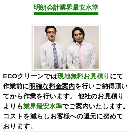
明朗会計業界最安水準
ECOクリーンでは
現地無料お見積り
にて
作業前に
明確な料金案内
を行いご納得頂い
てから作業を行います。 他社のお見積り
よりも
業界最安水準
でご案内いたします。
コストを減らしお客様への還元に努めて
おります。