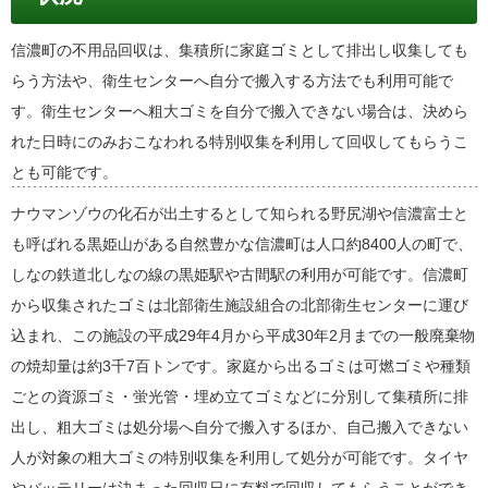
信濃町の不用品回収は、集積所に家庭ゴミとして排出し収集しても
らう方法や、衛生センターへ自分で搬入する方法でも利用可能で
す。衛生センターへ粗大ゴミを自分で搬入できない場合は、決めら
れた日時にのみおこなわれる特別収集を利用して回収してもらうこ
とも可能です。
ナウマンゾウの化石が出土するとして知られる野尻湖や信濃富士と
も呼ばれる黒姫山がある自然豊かな信濃町は人口約8400人の町で、
しなの鉄道北しなの線の黒姫駅や古間駅の利用が可能です。信濃町
から収集されたゴミは北部衛生施設組合の北部衛生センターに運び
込まれ、この施設の平成29年4月から平成30年2月までの一般廃棄物
の焼却量は約3千7百トンです。家庭から出るゴミは可燃ゴミや種類
ごとの資源ゴミ・蛍光管・埋め立てゴミなどに分別して集積所に排
出し、粗大ゴミは処分場へ自分で搬入するほか、自己搬入できない
人が対象の粗大ゴミの特別収集を利用して処分が可能です。タイヤ