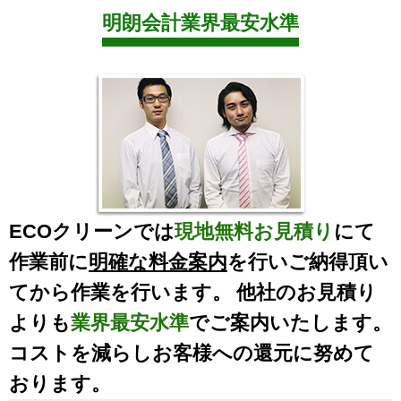
明朗会計業界最安水準
ECOクリーンでは
現地無料お見積り
にて
作業前に
明確な料金案内
を行いご納得頂い
てから作業を行います。 他社のお見積り
よりも
業界最安水準
でご案内いたします。
コストを減らしお客様への還元に努めて
おります。