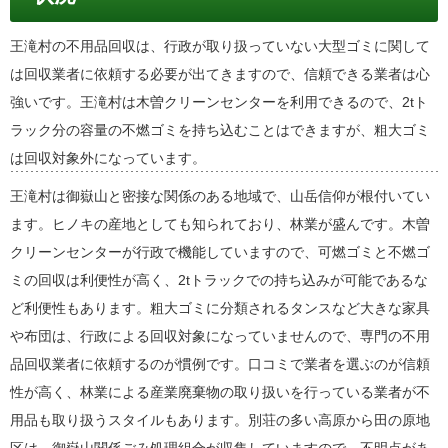
王滝村の不用品回収は、行政が取り扱っていない大型ゴミに関して
は回収業者に依頼する必要が出てきますので、信頼できる業者は心
強いです。王滝村は木曽クリーンセンターを利用できるので、2tト
ラック分の容量の不燃ゴミを持ち込むことはできますが、粗大ゴミ
は回収対象外になっています。
王滝村は御嶽山と密接な関係のある地域で、山岳信仰が根付いてい
ます。ヒノキの産地としても知られており、林業が盛んです。木曽
クリーンセンターが行政で機能していますので、可燃ゴミと不燃ゴ
ミの回収は利便性が高く、2tトラックでの持ち込みが可能であるな
ど利便性もあります。粗大ゴミに分類されるタンスなど大きな家具
や布団は、行政による回収対象になっていませんので、専門の不用
品回収業者に依頼するのが慣例です。口コミで業者を選ぶのが信頼
性が高く、林業による産業廃棄物の取り扱いを行っている業者が不
用品も取り扱うスタイルもあります。別荘の多い高原から田の原地