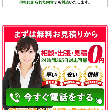
050-3186-4780