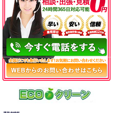
050-3186-4780