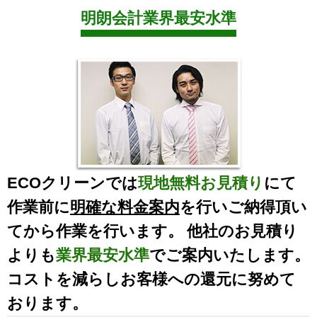
明朗会計業界最安水準
ECOクリーンでは
現地無料お見積り
にて
作業前に
明確な料金案内
を行いご納得頂い
てから作業を行います。 他社のお見積り
よりも
業界最安水準
でご案内いたします。
コストを減らしお客様への還元に努めて
おります。