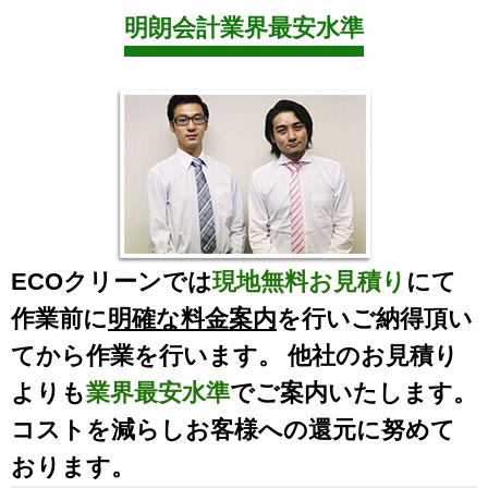
明朗会計業界最安水準
ECOクリーンでは
現地無料お見積り
にて
作業前に
明確な料金案内
を行いご納得頂い
てから作業を行います。 他社のお見積り
よりも
業界最安水準
でご案内いたします。
コストを減らしお客様への還元に努めて
おります。