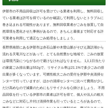
伊那市の不用品回収は許可を受けている業者を利用し、無料回収し
ている業者は許可を得ているのか確認して利用しないとトラブルに
巻き込まれる可能性があります。無料回収業者がごみを放置して自
然環境を悪化させた事例があるので、きちんと最後まで対応する許
可業者を利用して適正なごみ処理をしましょう。
長野県南部にある伊那市は赤石山脈や木曽山脈がそびえ諏訪湖から
流れる天竜川などがあって、とても自然豊かな地域で、ごみの放置
は環境汚染につながるので避けなければなりません。 1人1日当たり
の家庭ごみ排出量は552gで、リサイクル率は21.1%で多少ごみの排
出量が多くなっています。可燃性粗大ごみの受付を伊那中央清掃セ
ンターで行っていますが、ほかの清掃センターに比べて費用が少し
だけ高めなので減量のためにもリサイクルを心掛けましょう。 不用
品回収を行っている伊那市の業者は許可を得て、個人や法人の粗大
ごみなどに対応し片付け清掃作業も行っているところがあるので、