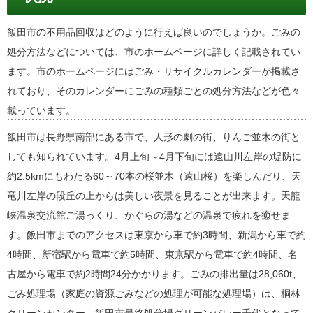
飯田市の不用品回収はどのように行えば良いのでしょうか。ごみの
処分方法などについては、市のホームページに詳しく記載されてい
ます。市のホームページにはごみ・リサイクルカレンダーが掲載さ
れており、そのカレンダーにごみの種類ごとの処分方法などが色々
載っています。
飯田市は長野県南部にある市で、人形の劇の街、りんご並木の街と
しても知られています。4月上旬～4月下旬には遠山川左岸の堤防に
約2.5kmにもわたる60～70本の桜並木（遠山桜）を楽しんだり、天
竜川左岸の段丘の上からは美しい夜景を見ることが出来ます。天龍
峡温泉交流館ご湯っくり、かぐらの湯などの温泉で疲れを癒せま
す。飯田市までのアクセスは東京から車で約3時間、新潟から車で約
4時間、新宿駅から電車で約5時間、東京駅から電車で約4時間、名
古屋から電車で約2時間24分かかります。ごみの排出量は28,060t、
ごみ処理場（家庭の資源ごみなどの処理が可能な処理場）は、桐林