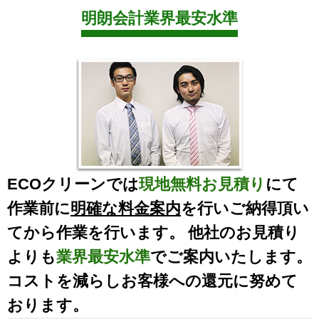
明朗会計業界最安水準
ECOクリーンでは
現地無料お見積り
にて
作業前に
明確な料金案内
を行いご納得頂い
てから作業を行います。 他社のお見積り
よりも
業界最安水準
でご案内いたします。
コストを減らしお客様への還元に努めて
おります。