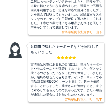
二階にあったテレビの処分をしようと、階段を下り
る時に転びそうになり諦めました。延岡市で不用品
回収を利用すると、迅速な対応で自分に合ったプラ
ンを選んで回収してもらいました。経験豊富なスタ
ッフなので、テレビも手際が良く運び出してくれま
した。丁寧な作業で他にも不用品があればと優しく
声をかけてくれて感謝しています。
宮崎県延岡市安賀多町 山下
延岡市で壊れたキーボードなどを回収して
もらいました
宮崎県延岡市にある私の自宅には、壊れたキーボー
ドやモニターなどが保管してありました。何となく
捨てるのがもったいなかったので保管していました
が、場所を取るため困ります。インターネットで不
用品回収業者ECOクリーンを探して、処分を依頼
することにしました。業者さんに連絡すると、すぐ
に対応してもらえたので良かったです。また不用品
が発生した場合にはお願いしたいと思います。
宮崎県延岡市天下町 黒木