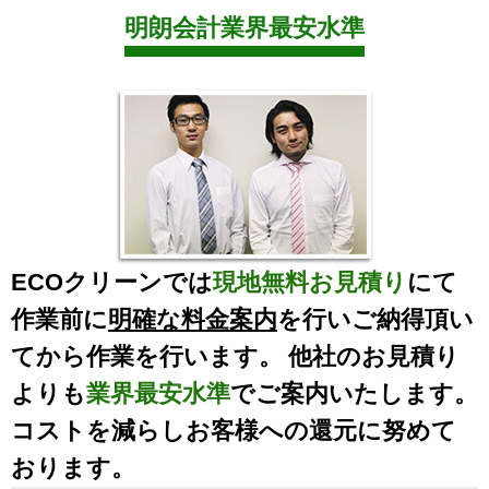
明朗会計業界最安水準
ECOクリーンでは
現地無料お見積り
にて
作業前に
明確な料金案内
を行いご納得頂い
てから作業を行います。 他社のお見積り
よりも
業界最安水準
でご案内いたします。
コストを減らしお客様への還元に努めて
おります。