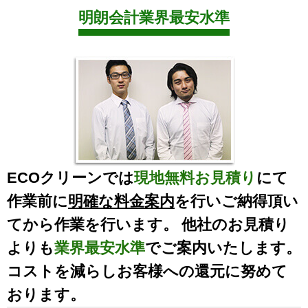
明朗会計業界最安水準
ECOクリーンでは
現地無料お見積り
にて
作業前に
明確な料金案内
を行いご納得頂い
てから作業を行います。 他社のお見積り
よりも
業界最安水準
でご案内いたします。
コストを減らしお客様への還元に努めて
おります。