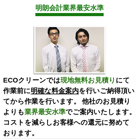
明朗会計業界最安水準
ECOクリーンでは
現地無料お見積り
にて
作業前に
明確な料金案内
を行いご納得頂い
てから作業を行います。 他社のお見積り
よりも
業界最安水準
でご案内いたします。
コストを減らしお客様への還元に努めて
おります。