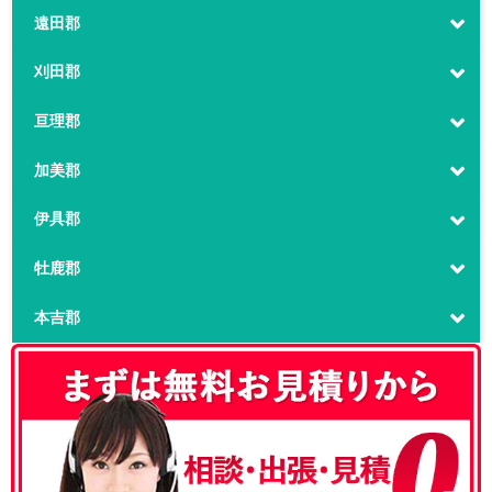
遠田郡
刈田郡
亘理郡
加美郡
伊具郡
牡鹿郡
本吉郡