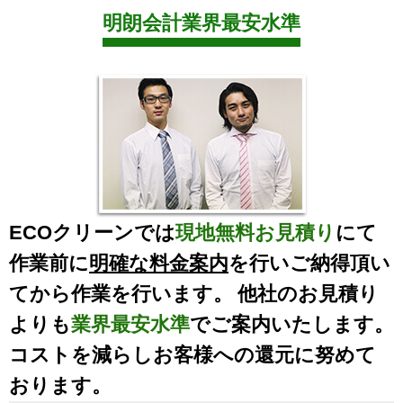
明朗会計業界最安水準
ECOクリーンでは
現地無料お見積り
にて
作業前に
明確な料金案内
を行いご納得頂い
てから作業を行います。 他社のお見積り
よりも
業界最安水準
でご案内いたします。
コストを減らしお客様への還元に努めて
おります。