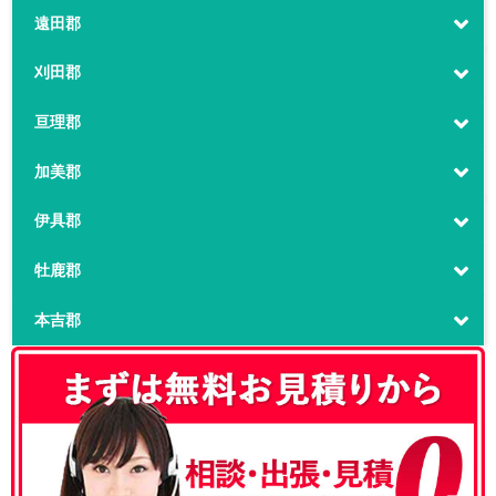
遠田郡
刈田郡
亘理郡
加美郡
伊具郡
牡鹿郡
本吉郡