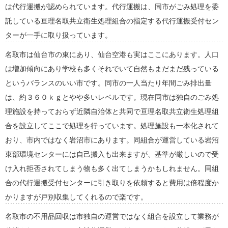
は代行運搬が認められています。代行運搬は、同市がごみ処理を委
託している亘理名取共立衛生処理組合の指定する代行運搬受付セン
ターが一手に取り扱っています。
名取市は仙台市の東にあり、仙台空港も実はここにあります。人口
は増加傾向にあり学校も多くそれでいて自然もまだまだ残っている
というバランスのいい市です。同市の一人当たり年間ごみ排出量
は、約３６０ｋｇとやや多いレベルです。現在同市は独自のごみ処
理施設を持っておらず近隣自治体と共同で亘理名取共立衛生処理組
合を設立してここで処理を行っています。処理施設も一本化されて
おり、市内ではなく岩沼市にあります。同組合が運営している岩沼
東部環境センターには自己搬入も出来ますが、基準が厳しいので受
け入れ拒否されてしまう物も多く出てしまうかもしれません。同組
合の代行運搬受付センターに引き取りを依頼すると費用は倍程度か
かりますが戸別収集してくれるので楽です。
名取市の不用品回収は市独自の運営ではなく組合を設立して業務が