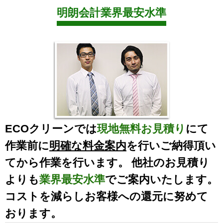
明朗会計業界最安水準
ECOクリーンでは
現地無料お見積り
にて
作業前に
明確な料金案内
を行いご納得頂い
てから作業を行います。 他社のお見積り
よりも
業界最安水準
でご案内いたします。
コストを減らしお客様への還元に努めて
おります。