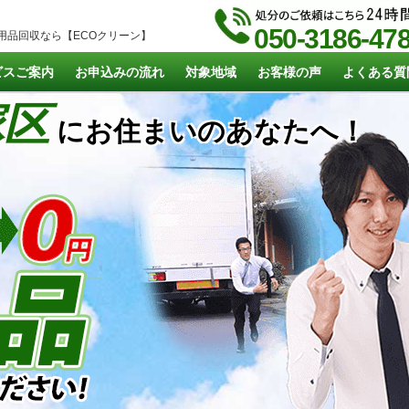
050-3186-47
用品回収なら【ECOクリーン】
ビスご案内
お申込みの流れ
対象地域
お客様の声
よくある質
塚区
にお住まいのあなたへ！