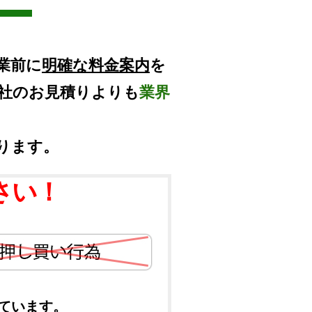
業前に
明確な料金案内
を
他社のお見積りよりも
業界
ります。
さい！
ています。