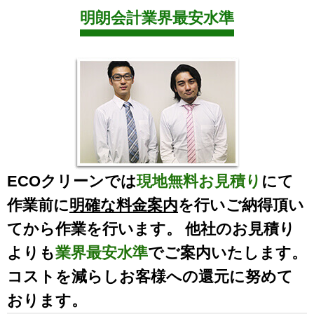
明朗会計業界最安水準
ECOクリーンでは
現地無料お見積り
にて
作業前に
明確な料金案内
を行いご納得頂い
てから作業を行います。 他社のお見積り
よりも
業界最安水準
でご案内いたします。
コストを減らしお客様への還元に努めて
おります。