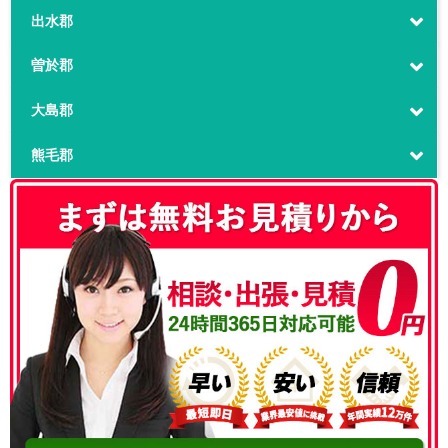
出水郡
曽於郡
大島郡
熊毛郡
050-3186-4780