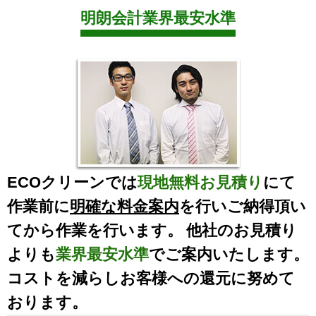
明朗会計業界最安水準
ECOクリーンでは
現地無料お見積り
にて
作業前に
明確な料金案内
を行いご納得頂い
てから作業を行います。 他社のお見積り
よりも
業界最安水準
でご案内いたします。
コストを減らしお客様への還元に努めて
おります。