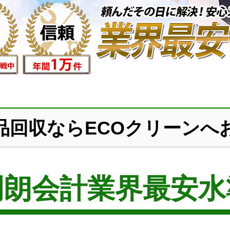
品回収ならECOクリーンへ
明朗会計業界最安水