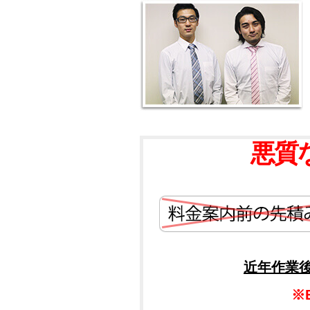
悪質
近年作業
※