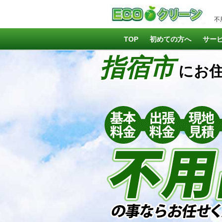
不
TOP
初めての方へ
サー
指宿市
にお住