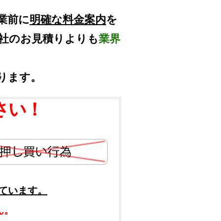
業前に
明確な料金案内
を
他社のお見積りよりも
業界
ります。
さい！
ています。
ん。