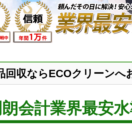
品回収ならECOクリーンへ
明朗会計業界最安水