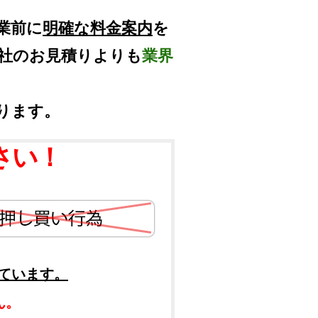
業前に
明確な料金案内
を
他社のお見積りよりも
業界
ります。
さい！
ています。
ん。