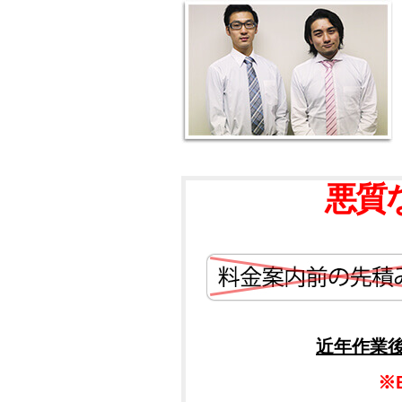
悪質
近年作業
※