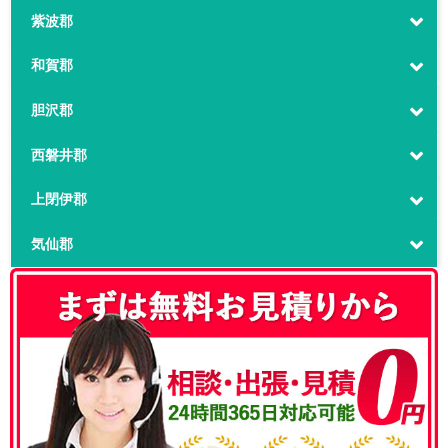
紫波郡
和賀郡
胆沢郡
西磐井郡
上閉伊郡
気仙郡