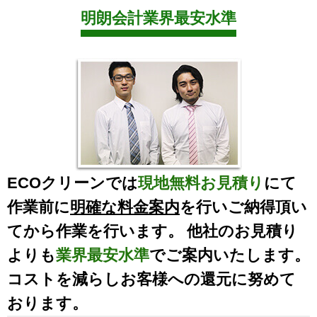
明朗会計業界最安水準
ECOクリーンでは
現地無料お見積り
にて
作業前に
明確な料金案内
を行いご納得頂い
てから作業を行います。 他社のお見積り
よりも
業界最安水準
でご案内いたします。
コストを減らしお客様への還元に努めて
おります。