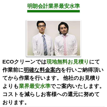
明朗会計業界最安水準
ECOクリーンでは
現地無料お見積り
にて
作業前に
明確な料金案内
を行いご納得頂い
てから作業を行います。 他社のお見積り
よりも
業界最安水準
でご案内いたします。
コストを減らしお客様への還元に努めて
おります。