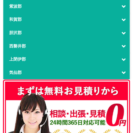
紫波郡
和賀郡
胆沢郡
西磐井郡
上閉伊郡
気仙郡