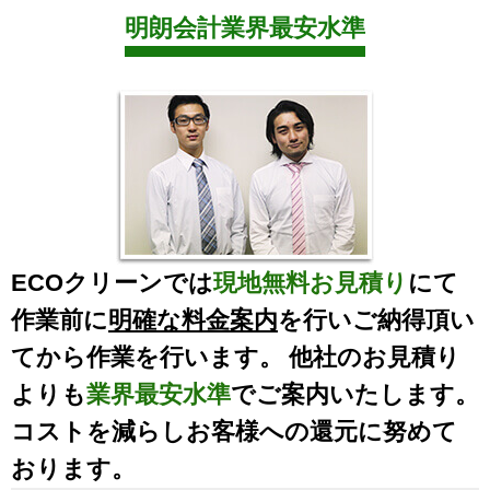
明朗会計業界最安水準
ECOクリーンでは
現地無料お見積り
にて
作業前に
明確な料金案内
を行いご納得頂い
てから作業を行います。 他社のお見積り
よりも
業界最安水準
でご案内いたします。
コストを減らしお客様への還元に努めて
おります。