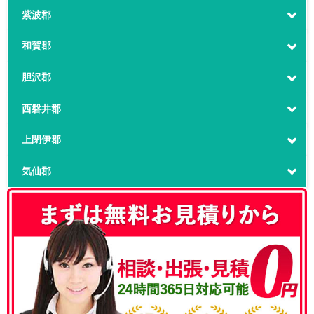
紫波郡
和賀郡
胆沢郡
西磐井郡
上閉伊郡
気仙郡