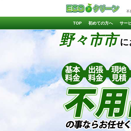
不
TOP
初めての方へ
サー
野々市市
に