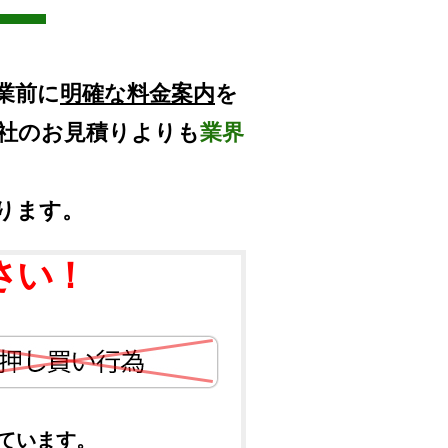
業前に
明確な料金案内
を
他社のお見積りよりも
業界
ります。
さい！
ています。