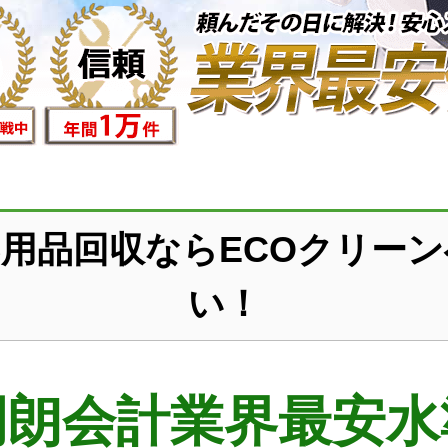
用品回収ならECOクリー
い！
明朗会計業界最安水