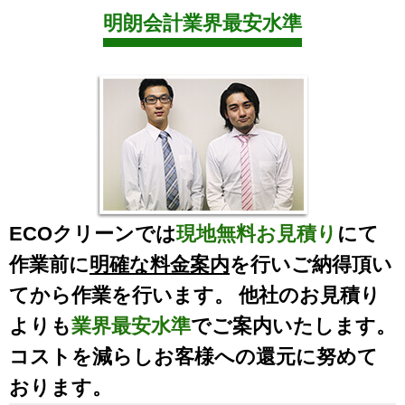
明朗会計業界最安水準
ECOクリーンでは
現地無料お見積り
にて
作業前に
明確な料金案内
を行いご納得頂い
てから作業を行います。 他社のお見積り
よりも
業界最安水準
でご案内いたします。
コストを減らしお客様への還元に努めて
おります。