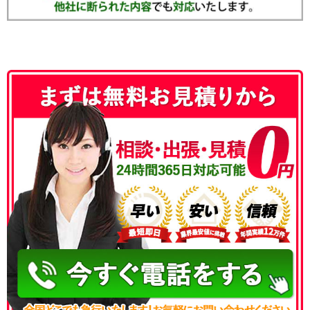
050-3186-4780