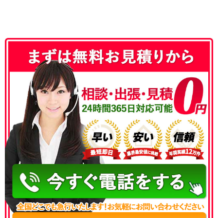
050-3186-4780