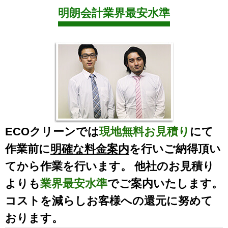
明朗会計業界最安水準
ECOクリーンでは
現地無料お見積り
にて
作業前に
明確な料金案内
を行いご納得頂い
てから作業を行います。 他社のお見積り
よりも
業界最安水準
でご案内いたします。
コストを減らしお客様への還元に努めて
おります。