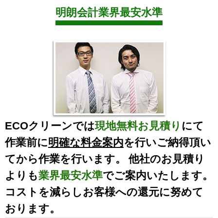
明朗会計業界最安水準
ECOクリーンでは
現地無料お見積り
にて
作業前に
明確な料金案内
を行いご納得頂い
てから作業を行います。 他社のお見積り
よりも
業界最安水準
でご案内いたします。
コストを減らしお客様への還元に努めて
おります。