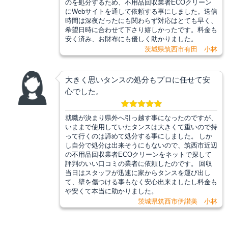
のを処分するため、不用品回収業者ECOクリーン
にWebサイトを通して依頼する事にしました。送信
時間は深夜だったにも関わらず対応はとても早く、
希望日時に合わせて下さり嬉しかったです。料金も
安く済み、お財布にも優しく助かりました。
茨城県筑西市有田 小林
大きく思いタンスの処分もプロに任せて安
心でした。
就職が決まり県外へ引っ越す事になったのですが、
いままで使用していたタンスは大きくて重いので持
って行くのは諦めて処分する事にしました。 しか
し自分で処分は出来そうにもないので、筑西市近辺
の不用品回収業者ECOクリーンをネットで探して
評判のいい口コミの業者に依頼したのです。 回収
当日はスタッフが迅速に家からタンスを運び出し
て、壁を傷つける事もなく安心出来ましたし料金も
や安くて本当に助かりました。
茨城県筑西市伊讃美 小林