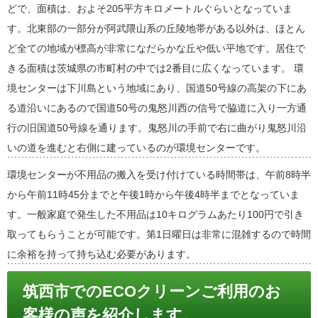
どで、面積は、およそ205平方キロメートルぐらいとなっていま
す。北東部の一部分が阿武隈山系の丘陵地帯がある以外は、ほとん
ど全ての地域が標高が非常になだらかな丘や低い平地です。居住で
きる面積は茨城県の市町村の中では2番目に広くなっています。 環
境センターは下川島という地域にあり、国道50号線の高架の下にあ
る道沿いにあるので国道50号の鬼怒川西の信号で脇道に入り一方通
行の旧国道50号線を通ります。鬼怒川の手前で右に曲がり鬼怒川沿
いの道を進むと右側に建っているのが環境センターです。
環境センターが不用品の搬入を受け付けている時間帯は、午前8時半
から午前11時45分までと午後1時から午後4時半までとなっていま
す。一般家庭で発生した不用品は10キログラムあたり100円で引き
取ってもらうことが可能です。第1日曜日は非常に混雑するので時間
に余裕を持って持ち込む必要があります。
筑西市でのECOクリーンご利用のお
客様の声を紹介します。