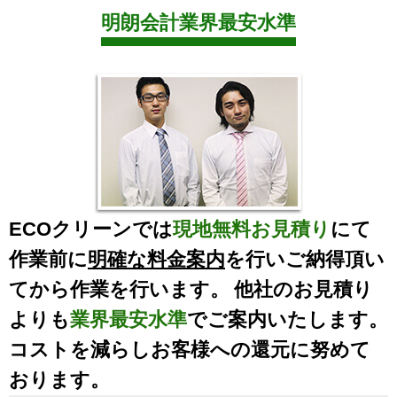
明朗会計業界最安水準
ECOクリーンでは
現地無料お見積り
にて
作業前に
明確な料金案内
を行いご納得頂い
てから作業を行います。 他社のお見積り
よりも
業界最安水準
でご案内いたします。
コストを減らしお客様への還元に努めて
おります。