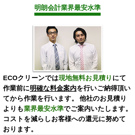
明朗会計業界最安水準
ECOクリーンでは
現地無料お見積り
にて
作業前に
明確な料金案内
を行いご納得頂い
てから作業を行います。 他社のお見積り
よりも
業界最安水準
でご案内いたします。
コストを減らしお客様への還元に努めて
おります。