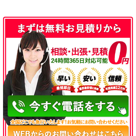
050-3186-4780